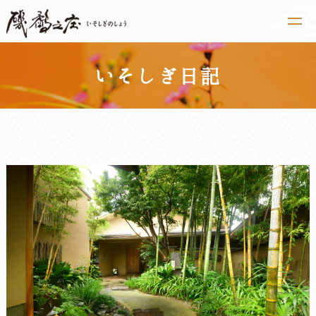
t
o
g
いそしぎ日記
g
l
e
n
a
v
i
g
a
t
i
o
n