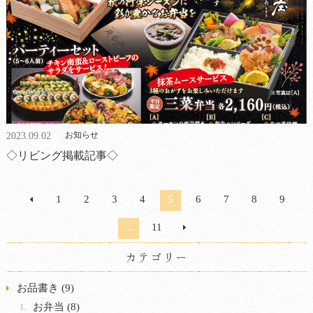
お知らせ
2023.09.02
◇リビング掲載記事◇
1
2
3
4
5
6
7
8
9
…
11
カテゴリー
お品書き (9)
お弁当 (8)